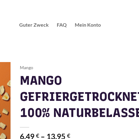
Guter Zweck
FAQ
Mein Konto
Mango
MANGO
GEFRIERGETROCKNE
100% NATURBELASS
6,49
–
13,95
€
€