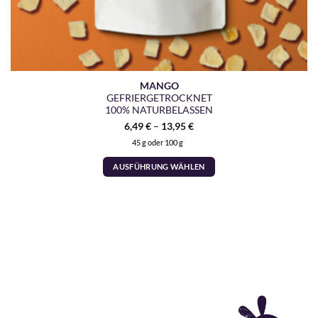
MANGO
GEFRIERGETROCKNET
100% NATURBELASSEN
6,49
€
–
13,95
€
45 g oder 100 g
AUSFÜHRUNG WÄHLEN
Dieses
Produkt
weist
mehrere
Varianten
auf.
Die
Optionen
können
auf